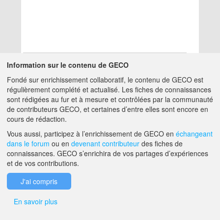
Information sur le contenu de GECO
Fondé sur enrichissement collaboratif, le contenu de GECO est
Aucun résultat
régulièrement complété et actualisé. Les fiches de connaissances
sont rédigées au fur et à mesure et contrôlées par la communauté
de contributeurs GECO, et certaines d’entre elles sont encore en
A PROPOS DE GECO
AIDE
cours de rédaction.
Vous aussi, participez à l’enrichissement de GECO en
échangeant
dans le forum
ou en
devenant contributeur
des fiches de
F.A.Q.
NOUS CONTACTER
connaissances. GECO s’enrichira de vos partages d’expériences
et de vos contributions.
MENTIONS LÉGALES
J'ai compris
En savoir plus