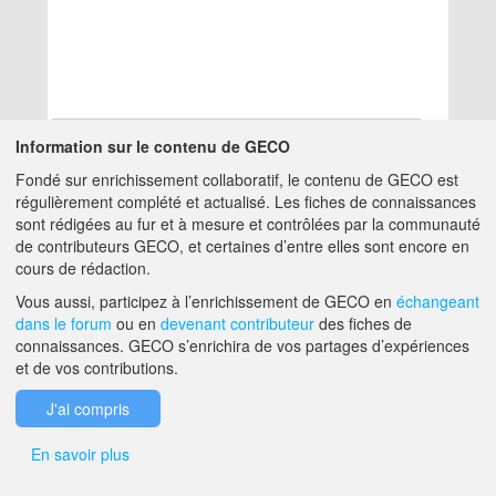
Information sur le contenu de GECO
Fondé sur enrichissement collaboratif, le contenu de GECO est
Aucun résultat
régulièrement complété et actualisé. Les fiches de connaissances
sont rédigées au fur et à mesure et contrôlées par la communauté
de contributeurs GECO, et certaines d’entre elles sont encore en
A PROPOS DE GECO
AIDE
cours de rédaction.
Vous aussi, participez à l’enrichissement de GECO en
échangeant
dans le forum
ou en
devenant contributeur
des fiches de
F.A.Q.
NOUS CONTACTER
connaissances. GECO s’enrichira de vos partages d’expériences
et de vos contributions.
MENTIONS LÉGALES
J'ai compris
En savoir plus