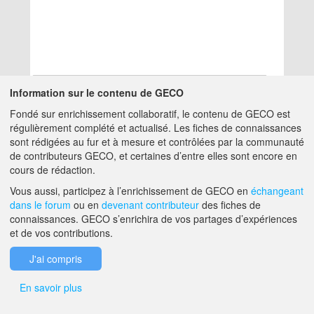
Information sur le contenu de GECO
Fondé sur enrichissement collaboratif, le contenu de GECO est
Aucun résultat
régulièrement complété et actualisé. Les fiches de connaissances
sont rédigées au fur et à mesure et contrôlées par la communauté
de contributeurs GECO, et certaines d’entre elles sont encore en
A PROPOS DE GECO
AIDE
cours de rédaction.
Vous aussi, participez à l’enrichissement de GECO en
échangeant
dans le forum
ou en
devenant contributeur
des fiches de
F.A.Q.
NOUS CONTACTER
connaissances. GECO s’enrichira de vos partages d’expériences
et de vos contributions.
MENTIONS LÉGALES
J'ai compris
En savoir plus