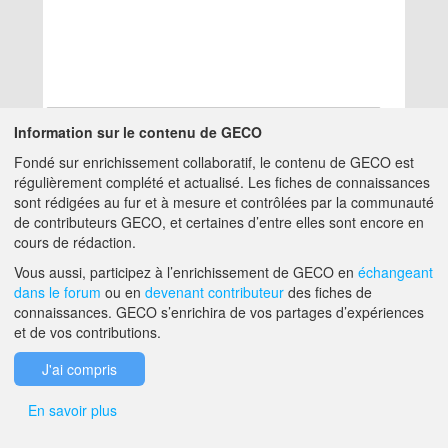
Information sur le contenu de GECO
Fondé sur enrichissement collaboratif, le contenu de GECO est
Aucun résultat
régulièrement complété et actualisé. Les fiches de connaissances
sont rédigées au fur et à mesure et contrôlées par la communauté
de contributeurs GECO, et certaines d’entre elles sont encore en
A PROPOS DE GECO
AIDE
cours de rédaction.
Vous aussi, participez à l’enrichissement de GECO en
échangeant
dans le forum
ou en
devenant contributeur
des fiches de
F.A.Q.
NOUS CONTACTER
connaissances. GECO s’enrichira de vos partages d’expériences
et de vos contributions.
MENTIONS LÉGALES
J'ai compris
En savoir plus