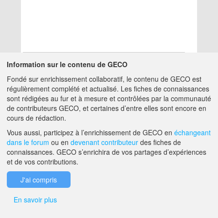
Information sur le contenu de GECO
Fondé sur enrichissement collaboratif, le contenu de GECO est
Aucun résultat
régulièrement complété et actualisé. Les fiches de connaissances
sont rédigées au fur et à mesure et contrôlées par la communauté
de contributeurs GECO, et certaines d’entre elles sont encore en
A PROPOS DE GECO
AIDE
cours de rédaction.
Vous aussi, participez à l’enrichissement de GECO en
échangeant
dans le forum
ou en
devenant contributeur
des fiches de
F.A.Q.
NOUS CONTACTER
connaissances. GECO s’enrichira de vos partages d’expériences
et de vos contributions.
MENTIONS LÉGALES
J'ai compris
En savoir plus