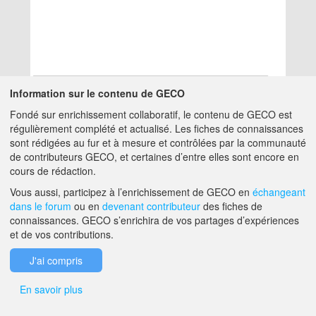
Information sur le contenu de GECO
Fondé sur enrichissement collaboratif, le contenu de GECO est
Aucun résultat
régulièrement complété et actualisé. Les fiches de connaissances
sont rédigées au fur et à mesure et contrôlées par la communauté
de contributeurs GECO, et certaines d’entre elles sont encore en
A PROPOS DE GECO
AIDE
cours de rédaction.
Vous aussi, participez à l’enrichissement de GECO en
échangeant
dans le forum
ou en
devenant contributeur
des fiches de
F.A.Q.
NOUS CONTACTER
connaissances. GECO s’enrichira de vos partages d’expériences
et de vos contributions.
MENTIONS LÉGALES
J'ai compris
En savoir plus