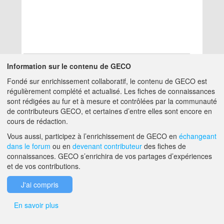
Information sur le contenu de GECO
Fondé sur enrichissement collaboratif, le contenu de GECO est
Aucun résultat
régulièrement complété et actualisé. Les fiches de connaissances
sont rédigées au fur et à mesure et contrôlées par la communauté
de contributeurs GECO, et certaines d’entre elles sont encore en
A PROPOS DE GECO
AIDE
cours de rédaction.
Vous aussi, participez à l’enrichissement de GECO en
échangeant
dans le forum
ou en
devenant contributeur
des fiches de
F.A.Q.
NOUS CONTACTER
connaissances. GECO s’enrichira de vos partages d’expériences
et de vos contributions.
MENTIONS LÉGALES
J'ai compris
En savoir plus