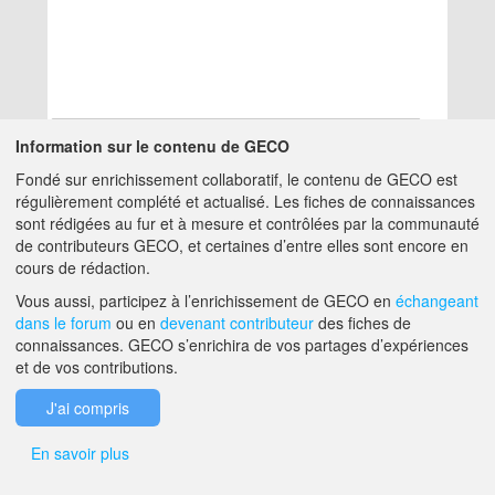
Information sur le contenu de GECO
Fondé sur enrichissement collaboratif, le contenu de GECO est
Aucun résultat
régulièrement complété et actualisé. Les fiches de connaissances
sont rédigées au fur et à mesure et contrôlées par la communauté
de contributeurs GECO, et certaines d’entre elles sont encore en
A PROPOS DE GECO
AIDE
cours de rédaction.
Vous aussi, participez à l’enrichissement de GECO en
échangeant
dans le forum
ou en
devenant contributeur
des fiches de
F.A.Q.
NOUS CONTACTER
connaissances. GECO s’enrichira de vos partages d’expériences
et de vos contributions.
MENTIONS LÉGALES
J'ai compris
En savoir plus