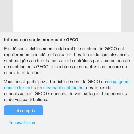
Information sur le contenu de GECO
Fondé sur enrichissement collaboratif, le contenu de GECO est
Aucun résultat
régulièrement complété et actualisé. Les fiches de connaissances
sont rédigées au fur et à mesure et contrôlées par la communauté
de contributeurs GECO, et certaines d’entre elles sont encore en
A PROPOS DE GECO
AIDE
cours de rédaction.
Vous aussi, participez à l’enrichissement de GECO en
échangeant
dans le forum
ou en
devenant contributeur
des fiches de
F.A.Q.
NOUS CONTACTER
connaissances. GECO s’enrichira de vos partages d’expériences
et de vos contributions.
MENTIONS LÉGALES
J'ai compris
En savoir plus