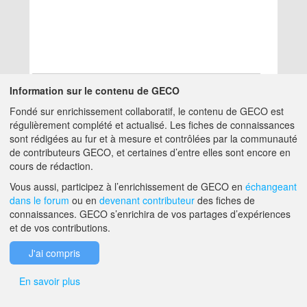
Information sur le contenu de GECO
Fondé sur enrichissement collaboratif, le contenu de GECO est
Aucun résultat
régulièrement complété et actualisé. Les fiches de connaissances
sont rédigées au fur et à mesure et contrôlées par la communauté
de contributeurs GECO, et certaines d’entre elles sont encore en
A PROPOS DE GECO
AIDE
cours de rédaction.
Vous aussi, participez à l’enrichissement de GECO en
échangeant
dans le forum
ou en
devenant contributeur
des fiches de
F.A.Q.
NOUS CONTACTER
connaissances. GECO s’enrichira de vos partages d’expériences
et de vos contributions.
MENTIONS LÉGALES
J'ai compris
En savoir plus