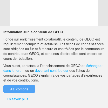
Information sur le contenu de GECO
Fondé sur enrichissement collaboratif, le contenu de GECO est
Aucun résultat
régulièrement complété et actualisé. Les fiches de connaissances
sont rédigées au fur et à mesure et contrôlées par la communauté
de contributeurs GECO, et certaines d’entre elles sont encore en
A PROPOS DE GECO
AIDE
cours de rédaction.
Vous aussi, participez à l’enrichissement de GECO en
échangeant
dans le forum
ou en
devenant contributeur
des fiches de
F.A.Q.
NOUS CONTACTER
connaissances. GECO s’enrichira de vos partages d’expériences
et de vos contributions.
MENTIONS LÉGALES
J'ai compris
En savoir plus