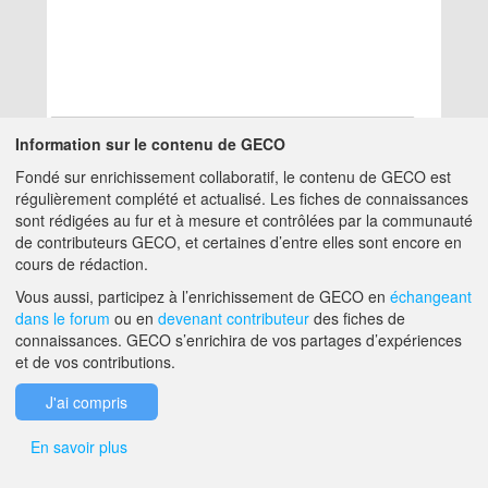
Information sur le contenu de GECO
Fondé sur enrichissement collaboratif, le contenu de GECO est
Aucun résultat
régulièrement complété et actualisé. Les fiches de connaissances
sont rédigées au fur et à mesure et contrôlées par la communauté
de contributeurs GECO, et certaines d’entre elles sont encore en
A PROPOS DE GECO
AIDE
cours de rédaction.
Vous aussi, participez à l’enrichissement de GECO en
échangeant
dans le forum
ou en
devenant contributeur
des fiches de
F.A.Q.
NOUS CONTACTER
connaissances. GECO s’enrichira de vos partages d’expériences
et de vos contributions.
MENTIONS LÉGALES
J'ai compris
En savoir plus