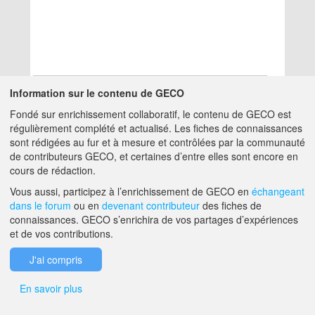
Information sur le contenu de GECO
Fondé sur enrichissement collaboratif, le contenu de GECO est
Aucun résultat
régulièrement complété et actualisé. Les fiches de connaissances
sont rédigées au fur et à mesure et contrôlées par la communauté
de contributeurs GECO, et certaines d’entre elles sont encore en
A PROPOS DE GECO
AIDE
cours de rédaction.
Vous aussi, participez à l’enrichissement de GECO en
échangeant
dans le forum
ou en
devenant contributeur
des fiches de
F.A.Q.
NOUS CONTACTER
connaissances. GECO s’enrichira de vos partages d’expériences
et de vos contributions.
MENTIONS LÉGALES
J'ai compris
En savoir plus