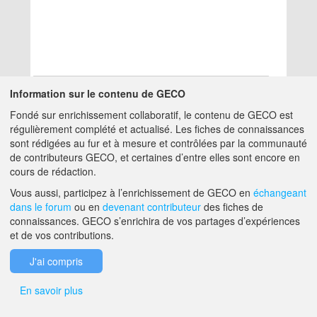
Information sur le contenu de GECO
Fondé sur enrichissement collaboratif, le contenu de GECO est
Aucun résultat
régulièrement complété et actualisé. Les fiches de connaissances
sont rédigées au fur et à mesure et contrôlées par la communauté
de contributeurs GECO, et certaines d’entre elles sont encore en
A PROPOS DE GECO
AIDE
cours de rédaction.
Vous aussi, participez à l’enrichissement de GECO en
échangeant
dans le forum
ou en
devenant contributeur
des fiches de
F.A.Q.
NOUS CONTACTER
connaissances. GECO s’enrichira de vos partages d’expériences
et de vos contributions.
MENTIONS LÉGALES
J'ai compris
En savoir plus