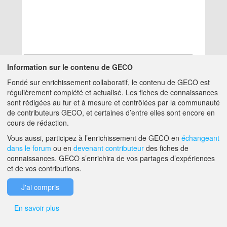
Information sur le contenu de GECO
Fondé sur enrichissement collaboratif, le contenu de GECO est
Aucun résultat
régulièrement complété et actualisé. Les fiches de connaissances
sont rédigées au fur et à mesure et contrôlées par la communauté
de contributeurs GECO, et certaines d’entre elles sont encore en
A PROPOS DE GECO
AIDE
cours de rédaction.
Vous aussi, participez à l’enrichissement de GECO en
échangeant
dans le forum
ou en
devenant contributeur
des fiches de
F.A.Q.
NOUS CONTACTER
connaissances. GECO s’enrichira de vos partages d’expériences
et de vos contributions.
MENTIONS LÉGALES
J'ai compris
En savoir plus