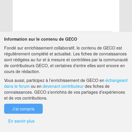
Information sur le contenu de GECO
Fondé sur enrichissement collaboratif, le contenu de GECO est
Aucun résultat
régulièrement complété et actualisé. Les fiches de connaissances
sont rédigées au fur et à mesure et contrôlées par la communauté
de contributeurs GECO, et certaines d’entre elles sont encore en
A PROPOS DE GECO
AIDE
cours de rédaction.
Vous aussi, participez à l’enrichissement de GECO en
échangeant
dans le forum
ou en
devenant contributeur
des fiches de
F.A.Q.
NOUS CONTACTER
connaissances. GECO s’enrichira de vos partages d’expériences
et de vos contributions.
MENTIONS LÉGALES
J'ai compris
En savoir plus