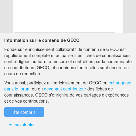
Information sur le contenu de GECO
Fondé sur enrichissement collaboratif, le contenu de GECO est
Aucun résultat
régulièrement complété et actualisé. Les fiches de connaissances
sont rédigées au fur et à mesure et contrôlées par la communauté
de contributeurs GECO, et certaines d’entre elles sont encore en
A PROPOS DE GECO
AIDE
cours de rédaction.
Vous aussi, participez à l’enrichissement de GECO en
échangeant
dans le forum
ou en
devenant contributeur
des fiches de
F.A.Q.
NOUS CONTACTER
connaissances. GECO s’enrichira de vos partages d’expériences
et de vos contributions.
MENTIONS LÉGALES
J'ai compris
En savoir plus