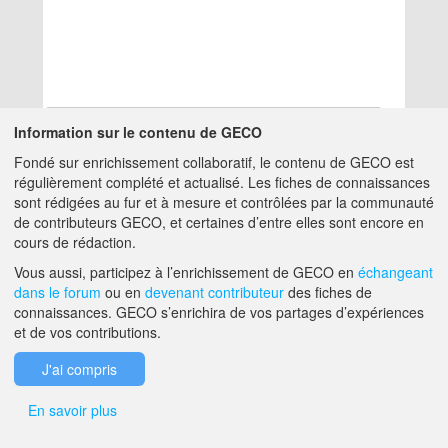
Information sur le contenu de GECO
Fondé sur enrichissement collaboratif, le contenu de GECO est
Aucun résultat
régulièrement complété et actualisé. Les fiches de connaissances
sont rédigées au fur et à mesure et contrôlées par la communauté
de contributeurs GECO, et certaines d’entre elles sont encore en
A PROPOS DE GECO
AIDE
cours de rédaction.
Vous aussi, participez à l’enrichissement de GECO en
échangeant
dans le forum
ou en
devenant contributeur
des fiches de
F.A.Q.
NOUS CONTACTER
connaissances. GECO s’enrichira de vos partages d’expériences
et de vos contributions.
MENTIONS LÉGALES
J'ai compris
En savoir plus