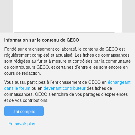
Information sur le contenu de GECO
Fondé sur enrichissement collaboratif, le contenu de GECO est
Aucun résultat
régulièrement complété et actualisé. Les fiches de connaissances
sont rédigées au fur et à mesure et contrôlées par la communauté
de contributeurs GECO, et certaines d’entre elles sont encore en
A PROPOS DE GECO
AIDE
cours de rédaction.
Vous aussi, participez à l’enrichissement de GECO en
échangeant
dans le forum
ou en
devenant contributeur
des fiches de
F.A.Q.
NOUS CONTACTER
connaissances. GECO s’enrichira de vos partages d’expériences
et de vos contributions.
MENTIONS LÉGALES
J'ai compris
En savoir plus