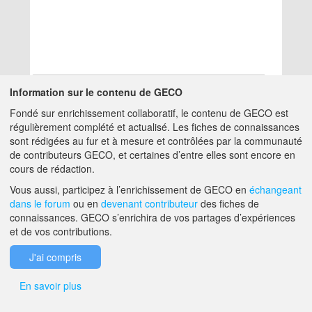
Information sur le contenu de GECO
Fondé sur enrichissement collaboratif, le contenu de GECO est
Aucun résultat
régulièrement complété et actualisé. Les fiches de connaissances
sont rédigées au fur et à mesure et contrôlées par la communauté
de contributeurs GECO, et certaines d’entre elles sont encore en
A PROPOS DE GECO
AIDE
cours de rédaction.
Vous aussi, participez à l’enrichissement de GECO en
échangeant
dans le forum
ou en
devenant contributeur
des fiches de
F.A.Q.
NOUS CONTACTER
connaissances. GECO s’enrichira de vos partages d’expériences
et de vos contributions.
MENTIONS LÉGALES
J'ai compris
En savoir plus