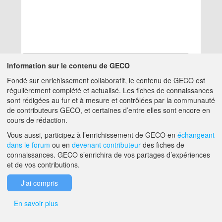
Information sur le contenu de GECO
Fondé sur enrichissement collaboratif, le contenu de GECO est
Aucun résultat
régulièrement complété et actualisé. Les fiches de connaissances
sont rédigées au fur et à mesure et contrôlées par la communauté
de contributeurs GECO, et certaines d’entre elles sont encore en
A PROPOS DE GECO
AIDE
cours de rédaction.
Vous aussi, participez à l’enrichissement de GECO en
échangeant
dans le forum
ou en
devenant contributeur
des fiches de
F.A.Q.
NOUS CONTACTER
connaissances. GECO s’enrichira de vos partages d’expériences
et de vos contributions.
MENTIONS LÉGALES
J'ai compris
En savoir plus