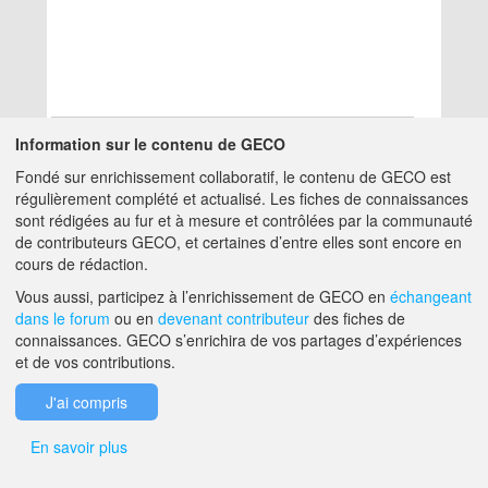
Information sur le contenu de GECO
Fondé sur enrichissement collaboratif, le contenu de GECO est
Aucun résultat
régulièrement complété et actualisé. Les fiches de connaissances
sont rédigées au fur et à mesure et contrôlées par la communauté
de contributeurs GECO, et certaines d’entre elles sont encore en
A PROPOS DE GECO
AIDE
cours de rédaction.
Vous aussi, participez à l’enrichissement de GECO en
échangeant
dans le forum
ou en
devenant contributeur
des fiches de
F.A.Q.
NOUS CONTACTER
connaissances. GECO s’enrichira de vos partages d’expériences
et de vos contributions.
MENTIONS LÉGALES
J'ai compris
En savoir plus