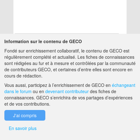
Information sur le contenu de GECO
Fondé sur enrichissement collaboratif, le contenu de GECO est
Aucun résultat
régulièrement complété et actualisé. Les fiches de connaissances
sont rédigées au fur et à mesure et contrôlées par la communauté
de contributeurs GECO, et certaines d’entre elles sont encore en
A PROPOS DE GECO
AIDE
cours de rédaction.
Vous aussi, participez à l’enrichissement de GECO en
échangeant
dans le forum
ou en
devenant contributeur
des fiches de
F.A.Q.
NOUS CONTACTER
connaissances. GECO s’enrichira de vos partages d’expériences
et de vos contributions.
MENTIONS LÉGALES
J'ai compris
En savoir plus