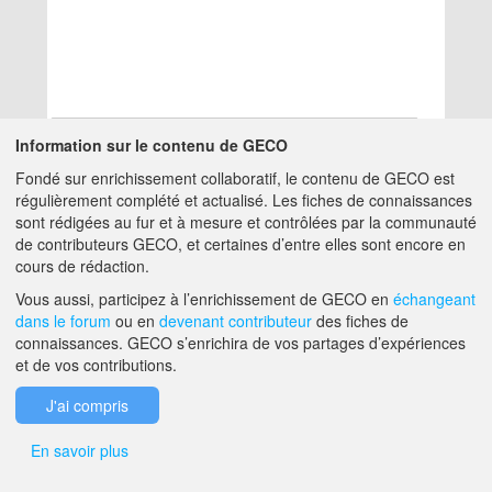
Information sur le contenu de GECO
Fondé sur enrichissement collaboratif, le contenu de GECO est
Aucun résultat
régulièrement complété et actualisé. Les fiches de connaissances
sont rédigées au fur et à mesure et contrôlées par la communauté
de contributeurs GECO, et certaines d’entre elles sont encore en
A PROPOS DE GECO
AIDE
cours de rédaction.
Vous aussi, participez à l’enrichissement de GECO en
échangeant
dans le forum
ou en
devenant contributeur
des fiches de
F.A.Q.
NOUS CONTACTER
connaissances. GECO s’enrichira de vos partages d’expériences
et de vos contributions.
MENTIONS LÉGALES
J'ai compris
En savoir plus