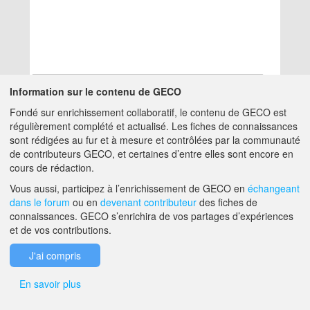
Information sur le contenu de GECO
Fondé sur enrichissement collaboratif, le contenu de GECO est
Aucun résultat
régulièrement complété et actualisé. Les fiches de connaissances
sont rédigées au fur et à mesure et contrôlées par la communauté
de contributeurs GECO, et certaines d’entre elles sont encore en
A PROPOS DE GECO
AIDE
cours de rédaction.
Vous aussi, participez à l’enrichissement de GECO en
échangeant
dans le forum
ou en
devenant contributeur
des fiches de
F.A.Q.
NOUS CONTACTER
connaissances. GECO s’enrichira de vos partages d’expériences
et de vos contributions.
MENTIONS LÉGALES
J'ai compris
En savoir plus