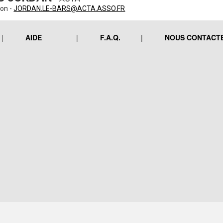
ion -
JORDAN.LE-BARS@ACTA.ASSO.FR
AIDE
F.A.Q.
NOUS CONTACT