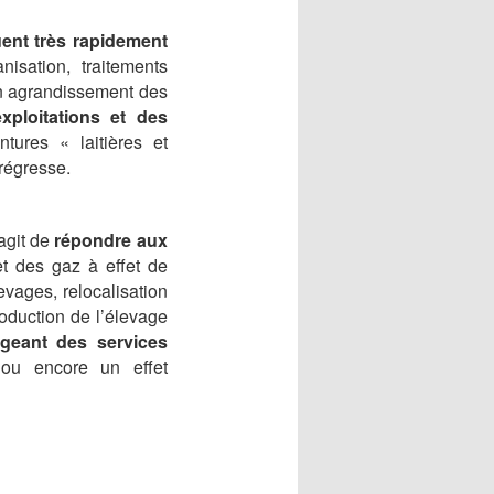
uent très rapidement
isation, traitements
un agrandissement des
ploitations et des
tures « laitières et
 régresse.
agit de
répondre aux
et des gaz à effet de
evages, relocalisation
roduction de l’élevage
ageant des services
 ou encore un effet