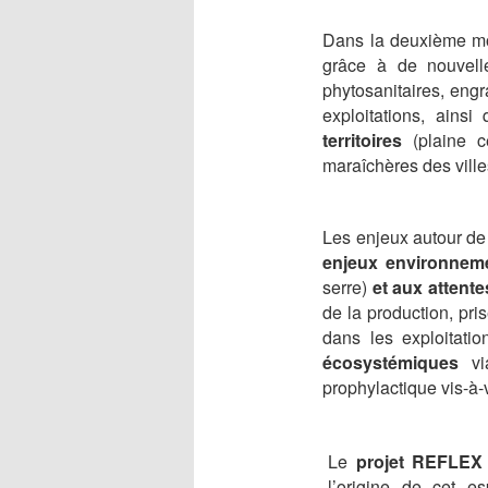
Dans la deuxième mo
grâce à de nouvelle
phytosanitaires, eng
exploitations, ainsi
territoires
(plaine cé
maraîchères des ville
Les enjeux autour de 
enjeux environnem
serre)
et aux attente
de la production, pri
dans les exploitati
écosystémiques
via
prophylactique vis-à-
Le
projet REFLEX
l’origine de cet es