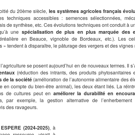
itié du 20ème siècle,
les systèmes agricoles français évol
s techniques accessibles : semences sélectionnées, mécan
rais de synthèse, etc. Ces évolutions techniques ont conduit à 
 qu’à une
spécialisation de plus en plus marquée des ex
réalière en Beauce, vignoble de Bordeaux, etc.). Les cein
s » tendent à disparaître, le pâturage des vergers et des vignes
l’agriculture se posent aujourd’hui en de nouveaux termes. Il s’
entaux
(réduction des intrants, des produits phytosanitaires 
s de la société
(amélioration de l’autonomie alimentaire des él
se en compte du bien-être animal), les deux étant liés. La réint
ons de cultures peut en
améliorer la durabilité en encour
, par exemple, la gestion alternative de l’enherbement
vis des ravageurs.
 ESPERE (2024-2025)
, à
pace ressource, visait à