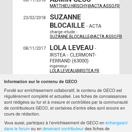
08/11/2018
MATTHIEU.HIRSCHY@ACTA.ASSO.FR
SUZANNE
23/02/2018
BLOCAILLE
- ACTA
charge-etude -
SUZANNE.BLOCAILLE@ACTA.ASSO.FR
LOLA LEVEAU
-
08/11/2017
IRSTEA - CLERMONT-
FERRAND (63000)
ingenieur -
LOLA.LEVEAU@IRSTEA.FR
JULIEN HALSKA
Information sur le contenu de GECO
-
25/10/2017
BIO BOURGOGNE -
Fondé sur enrichissement collaboratif, le contenu de GECO est
BRETENIERE (21110)
régulièrement complété et actualisé. Les fiches de connaissances
ingenieur -
sont rédigées au fur et à mesure et contrôlées par la communauté
JULIEN.HALSKA@BIOBOURGOGNE.ORG
de contributeurs GECO, et certaines d’entre elles sont encore en
cours de rédaction.
A PROPOS DE GECO
AIDE
Vous aussi, participez à l’enrichissement de GECO en
échangeant
dans le forum
ou en
devenant contributeur
des fiches de