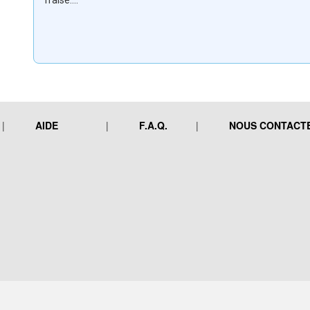
fraise....
AIDE
F.A.Q.
NOUS CONTACT