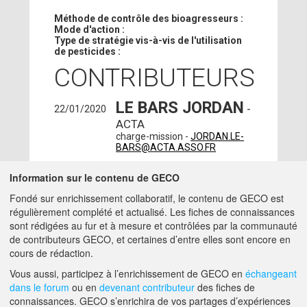
Méthode de contrôle des bioagresseurs :
Mode d'action :
Type de stratégie vis-à-vis de l'utilisation
de pesticides :
CONTRIBUTEURS
LE BARS JORDAN
-
22/01/2020
ACTA
charge-mission -
JORDAN.LE-
BARS@ACTA.ASSO.FR
HÉLÈNE
26/03/2018
Information sur le contenu de GECO
MERIANNE
- ACTA -
Fondé sur enrichissement collaboratif, le contenu de GECO est
BAZIÈGE (31450)
régulièrement complété et actualisé. Les fiches de connaissances
charge-mission -
sont rédigées au fur et à mesure et contrôlées par la communauté
HELENE.MERIANNE@ACTA.ASSO.FR
de contributeurs GECO, et certaines d’entre elles sont encore en
cours de rédaction.
A PROPOS DE GECO
AIDE
Vous aussi, participez à l’enrichissement de GECO en
échangeant
dans le forum
ou en
devenant contributeur
des fiches de
connaissances. GECO s’enrichira de vos partages d’expériences