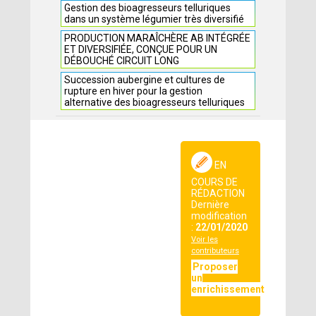
Gestion des bioagresseurs telluriques
dans un système légumier très diversifié
PRODUCTION MARAÎCHÈRE AB INTÉGRÉE
ET DIVERSIFIÉE, CONÇUE POUR UN
DÉBOUCHÉ CIRCUIT LONG
Succession aubergine et cultures de
rupture en hiver pour la gestion
alternative des bioagresseurs telluriques
EN
COURS DE
RÉDACTION
Dernière
modification
:
22/01/2020
Voir les
contributeurs
Proposer
un
enrichissement