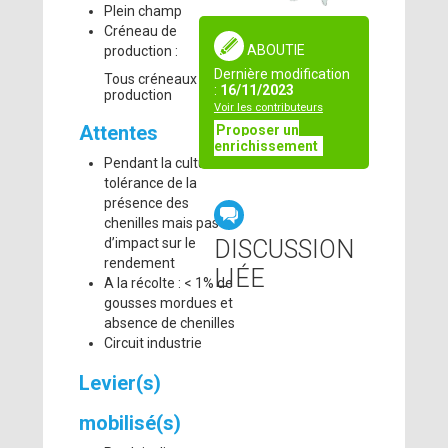
Plein champ
Créneau de
ABOUTIE
production :
Dernière modification
Tous créneaux de
:
16/11/2023
production
Voir les contributeurs
Attentes
Proposer un
enrichissement
Pendant la culture :
tolérance de la
présence des
chenilles mais pas
DISCUSSION
d’impact sur le
rendement
LIÉE
A la récolte : < 1% de
gousses mordues et
absence de chenilles
Circuit industrie
Levier(s)
mobilisé(s)