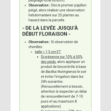
piégeage local ou BSV).
Observation :
Dès le premier papillon
piégé, alors réaliser une observation
hebdomadaire sur 25 plantes au
hasard dans la parcelle.
- DE LA LEVÉE JUSQU’À
DÉBUT FLORAISON -
Observation :
Si observation de
chenilles :
taille < 1,5 cm ET
Si présence sur 10% à 50%
des pieds
, alors appliquer un
produit de biocontrôle à base
de
Bacillus thuringiensis
le soir
et éviter l'irrigation dans les
24h suivantes.
(Renouvellement si besoin,
attention à respecter un délai
de renouvellement de 7-10
jours et au maximum 8
applications)