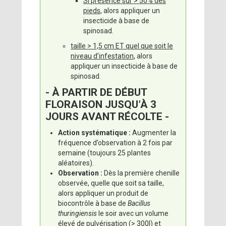
Si présence sur > 50% des
pieds
, alors appliquer un
insecticide à base de
spinosad.
taille > 1,5 cm ET quel que soit le
niveau d’infestation
, alors
appliquer un insecticide à base de
spinosad.
- À PARTIR DE DÉBUT
FLORAISON JUSQU’À 3
JOURS AVANT RÉCOLTE -
Action systématique :
Augmenter la
fréquence d’observation à 2 fois par
semaine (toujours 25 plantes
aléatoires).
Observation :
Dès la première chenille
observée, quelle que soit sa taille,
alors appliquer un produit de
biocontrôle à base de
Bacillus
thuringiensis
le soir avec un volume
élevé de pulvérisation (> 300l) et