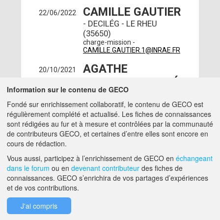
CAMILLE GAUTIER
22/06/2022
- DECILÉG - LE RHEU
(35650)
charge-mission -
CAMILLE.GAUTIER.1@INRAE.FR
AGATHE
20/10/2021
MANSION-VAQUIÉ
Information sur le contenu de GECO
- DECILÉG - RENNES
Fondé sur enrichissement collaboratif, le contenu de GECO est
(35700)
régulièrement complété et actualisé. Les fiches de connaissances
charge-mission -
AGATHE.MANSION-
sont rédigées au fur et à mesure et contrôlées par la communauté
VAQUIE@INRAE.FR
de contributeurs GECO, et certaines d’entre elles sont encore en
cours de rédaction.
A PROPOS DE GECO
AIDE
Vous aussi, participez à l’enrichissement de GECO en
échangeant
dans le forum
ou en
devenant contributeur
des fiches de
connaissances. GECO s’enrichira de vos partages d’expériences
et de vos contributions.
F.A.Q.
NOUS CONTACTER
J'ai compris