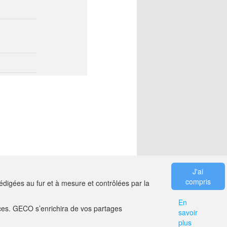
J'ai
compris
digées au fur et à mesure et contrôlées par la
En
es. GECO s’enrichira de vos partages
savoir
ER
MENTIONS LÉGALES
plus