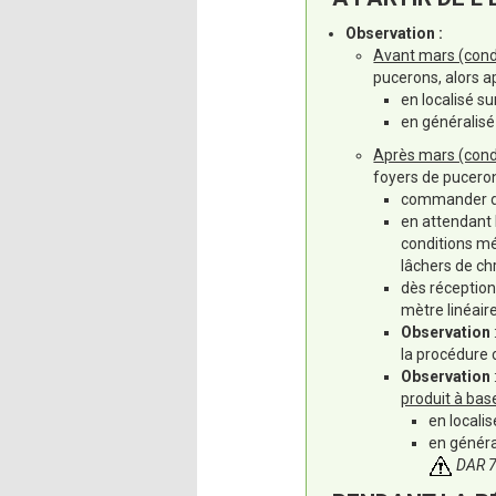
Observation :
Avant mars (condit
pucerons, alors ap
en localisé su
en généralisé
Après mars (condit
foyers de puceron
commander de
en attendant 
conditions mé
lâchers de chr
dès réception
mètre linéair
Observation
la procédure 
Observation
produit à base
en localis
en généra
DAR 7 