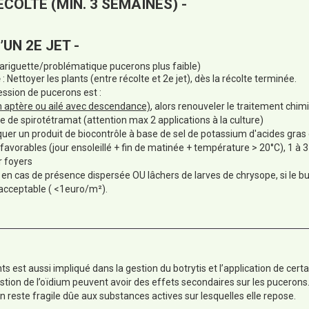
ÉCOLTE (MIN. 3 SEMAINES) -
’UN 2E JET -
Gariguette/problématique pucerons plus faible)
e
: Nettoyer les plants (entre récolte et 2e jet), dès la récolte terminée.
pression de pucerons est :
n aptère ou ailé avec descendance)
, alors renouveler le traitement chim
e de spirotétramat (attention max 2 applications à la culture)
iquer un produit de biocontrôle à base de sel de potassium d'acides gras
avorables (jour ensoleillé + fin de matinée + température > 20°C), 1 à 3
r foyers
 en cas de présence dispersée OU lâchers de larves de chrysope, si le bu
 acceptable ( <1euro/m²).
s est aussi impliqué dans la gestion du botrytis et l’application de cert
estion de l’oïdium peuvent avoir des effets secondaires sur les pucerons
n reste fragile dûe aux substances actives sur lesquelles elle repose.