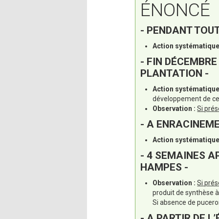
ÉNONCÉ
- PENDANT TOUT
Action systématique
- FIN DÉCEMBRE
PLANTATION -
Action systématique
développement de ces
Observation :
Si prés
- A ENRACINEME
Action systématique
- 4 SEMAINES 
HAMPES -
Observation :
Si pré
produit de synthèse à
Si absence de puceron
- A PARTIR DE 