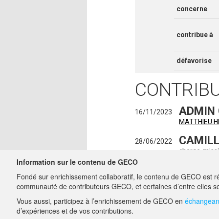
concerne
contribue à
défavorise
CONTRIB
ADMIN
16/11/2023
MATTHIEU.
CAMILL
28/06/2022
charge-miss
Information sur le contenu de GECO
AGATH
28/07/2021
Fondé sur enrichissement collaboratif, le contenu de GECO est ré
charge-miss
communauté de contributeurs GECO, et certaines d’entre elles so
Vous aussi, participez à l’enrichissement de GECO en
échangeant
A PROPOS DE GECO
d’expériences et de vos contributions.