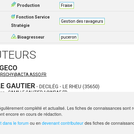
Production
Fraise
Fonction Service
Gestion des ravageurs
Stratégie
Bioagresseur
puceron
UTEURS
 GECO
HIRSCHY@ACTA.ASSO.FR
E GAUTIER
- DECILÉG - LE RHEU (35650)
ion -
CAMILLE.GAUTIER.1@INRAE.FR
E MANSION-VAQUIÉ
- DECILÉG - RENNES (35700)
gulièrement complété et actualisé. Les fiches de connaissances sont ré
ion -
AGATHE.MANSION-VAQUIE@INRAE.FR
nt encore en cours de rédaction.
 dans le forum
ou en
devenant contributeur
des fiches de connaissanc
AIDE
F.A.Q.
NOUS CONTACT