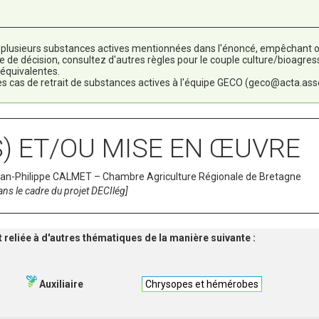
u plusieurs substances actives mentionnées dans l'énoncé, empêchant ou
le de décision, consultez d'autres règles pour le couple culture/bioagre
 équivalentes.
es cas de retrait de substances actives à l'équipe GECO (geco@acta.asso
) ET/OU MISE EN ŒUVRE
 Jean-Philippe CALMET – Chambre Agriculture Régionale de Bretagne
ans le cadre du projet DECIlég]
t reliée à d'autres thématiques de la manière suivante :
Auxiliaire
Chrysopes et hémérobes