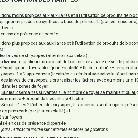
ions moins propices aux auxiliaires et à l'utilisation de produits de bioc
pliquer un produit de synthèse à base de pirimicarb (par jour ensoleillé)
r foyers
 en cas de présence dispersée
ions plus propices aux auxiliaires et à l'utilisation de produits de biocon
s :
s larves de chrysopes (attention aux délais)
la livraison : appliquer un produit de biocontrôle à base de sel de potas
téorologiques favorables (jour ensoleillé + fin de matinée + températur
ysopes. 1 à 2 applications (localisée ou généralisée selon la répartition
 des larves de chrysopes, alors réaliser les lâchers avec au moins une 1
e dans les zones de foyer.
:
Sur les 2 semaines suivantes si le nombre de foyer se maintient ou a
commande + produit de biocontrôle + lâcher.
:
Si malgré les 2 lâchers de chrysopes, les pucerons sont toujours présen
 de pirimicarb (par jour ensoleillé) et
é sur foyers
lisé en cas de présence dispersée
jours ; efficacité limitée sur certaines espèces de pucerons