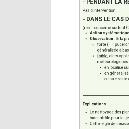
- PENDANT LA R
Pas d’intervention.
- DANS LE CAS D
(rem : concerne surtout 
Action systématiqu
Observation
: Si la 
forte (= 1 pucero
généralisée à bas
faible
, alors appl
météorologiques f
en localisé su
en généralisé
culture reste
Explications
:
Le nettoyage des plant
biocontrôle pour la g
Cette règle de décisio