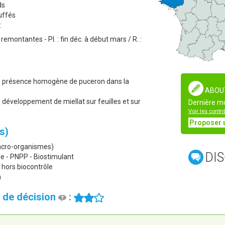
ds
uffés
:
emontantes - Pl. : fin déc. à début mars / R. :
de présence homogène de puceron dans la
ABOU
e développement de miellat sur feuilles et sur
Dernière mo
Voir les contr
Proposer 
s)
macro-organismes)
DIS
ôle - PNPP - Biostimulant
hors biocontrôle
m
le de décision
: