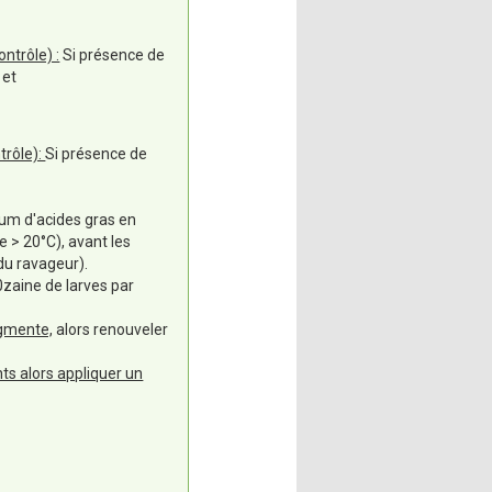
ontrôle) :
Si présence de
 et
trôle):
Si présence de
sium d'acides gras en
e > 20°C), avant les
 du ravageur).
0zaine de larves par
ugmente,
alors renouveler
ts alors appliquer un