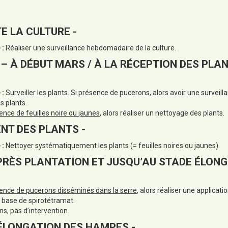
E LA CULTURE -
 :
Réaliser une surveillance hebdomadaire de la culture.
 – À DÉBUT MARS / À LA RÉCEPTION DES PLA
 :
Surveiller les plants. Si présence de pucerons, alors avoir une surveil
 plants.
ence de feuilles noire ou jaunes
, alors réaliser un nettoyage des plants.
NT DES PLANTS -
 :
Nettoyer systématiquement les plants (= feuilles noires ou jaunes).
APRÈS PLANTATION ET JUSQU’AU STADE ÉLON
sence de pucerons disséminés dans la serre
, alors réaliser une applicat
 base de spirotétramat.
s, pas d’intervention.
L’ÉLONGATION DES HAMPES -