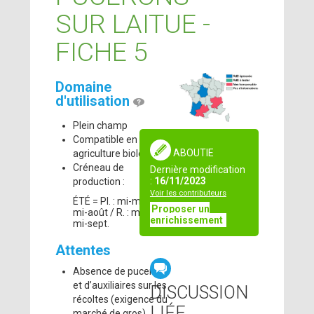
SUR LAITUE -
FICHE 5
Domaine
d'utilisation
Plein champ
Compatible en
ABOUTIE
agriculture biologique
Créneau de
Dernière modification
:
16/11/2023
production :
Voir les contributeurs
ÉTÉ = Pl. : mi-mai à
Proposer un
mi-août / R. : mi-juill. à
enrichissement
mi-sept.
Attentes
Absence de pucerons
et d’auxiliaires sur les
DISCUSSION
récoltes (exigence du
LIÉE
marché de gros)