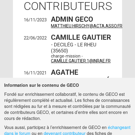
CONTRIBUTEURS
ADMIN GECO
16/11/2023
MATTHIEU.HIRSCHY@ACTA.ASSO.FR
CAMILLE GAUTIER
22/06/2022
- DECILÉG - LE RHEU
(35650)
charge-mission -
CAMILLE.GAUTIER.1@INRAE.FR
AGATHE
16/11/2021
MANSION-VAQUIÉ
Information sur le contenu de GECO
- DECILÉG - RENNES
Fondé sur enrichissement collaboratif, le contenu de GECO est
(35700)
régulièrement complété et actualisé. Les fiches de connaissances
charge-mission -
AGATHE.MANSION-
sont rédigées au fur et à mesure et contrôlées par la communauté
VAQUIE@INRAE.FR
de contributeurs GECO, et certaines d’entre elles sont encore en
cours de rédaction.
A PROPOS DE GECO
AIDE
Vous aussi, participez à l’enrichissement de GECO en
échangeant
dans le forum
ou en
devenant contributeur
des fiches de