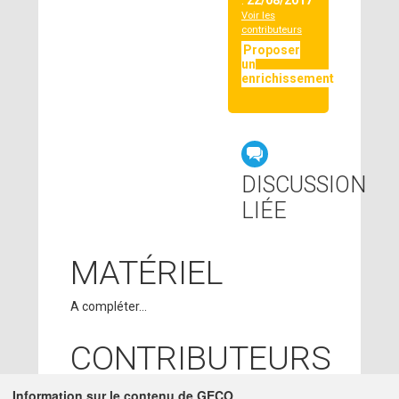
:
22/08/2017
Voir les
contributeurs
Proposer
un
enrichissement
DISCUSSION
LIÉE
MATÉRIEL
A compléter...
CONTRIBUTEURS
PAOLA SALAZAR
Information sur le contenu de GECO