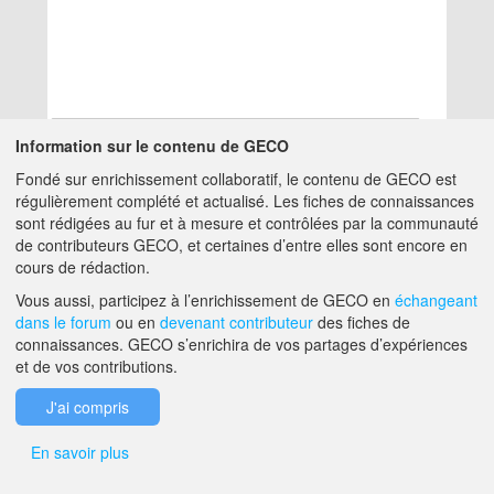
Information sur le contenu de GECO
Fondé sur enrichissement collaboratif, le contenu de GECO est
Aucun résultat
régulièrement complété et actualisé. Les fiches de connaissances
sont rédigées au fur et à mesure et contrôlées par la communauté
de contributeurs GECO, et certaines d’entre elles sont encore en
A PROPOS DE GECO
AIDE
cours de rédaction.
Vous aussi, participez à l’enrichissement de GECO en
échangeant
dans le forum
ou en
devenant contributeur
des fiches de
F.A.Q.
NOUS CONTACTER
connaissances. GECO s’enrichira de vos partages d’expériences
et de vos contributions.
MENTIONS LÉGALES
J'ai compris
En savoir plus