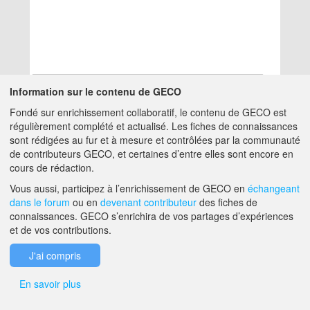
Information sur le contenu de GECO
Fondé sur enrichissement collaboratif, le contenu de GECO est
Aucun résultat
régulièrement complété et actualisé. Les fiches de connaissances
sont rédigées au fur et à mesure et contrôlées par la communauté
de contributeurs GECO, et certaines d’entre elles sont encore en
A PROPOS DE GECO
AIDE
cours de rédaction.
Vous aussi, participez à l’enrichissement de GECO en
échangeant
dans le forum
ou en
devenant contributeur
des fiches de
F.A.Q.
NOUS CONTACTER
connaissances. GECO s’enrichira de vos partages d’expériences
et de vos contributions.
MENTIONS LÉGALES
J'ai compris
En savoir plus