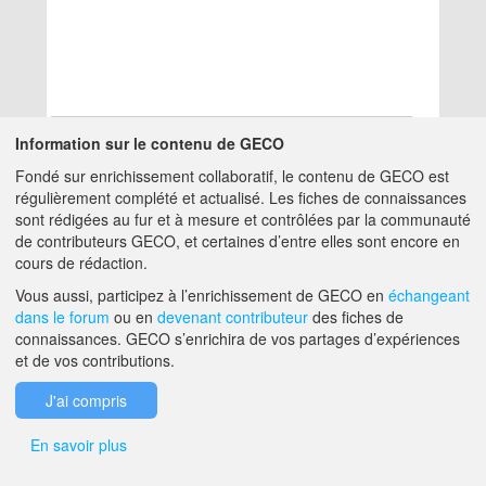
Information sur le contenu de GECO
Fondé sur enrichissement collaboratif, le contenu de GECO est
Aucun résultat
régulièrement complété et actualisé. Les fiches de connaissances
sont rédigées au fur et à mesure et contrôlées par la communauté
de contributeurs GECO, et certaines d’entre elles sont encore en
A PROPOS DE GECO
AIDE
cours de rédaction.
Vous aussi, participez à l’enrichissement de GECO en
échangeant
dans le forum
ou en
devenant contributeur
des fiches de
F.A.Q.
NOUS CONTACTER
connaissances. GECO s’enrichira de vos partages d’expériences
et de vos contributions.
MENTIONS LÉGALES
J'ai compris
En savoir plus