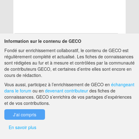
Information sur le contenu de GECO
Fondé sur enrichissement collaboratif, le contenu de GECO est
Aucun résultat
régulièrement complété et actualisé. Les fiches de connaissances
sont rédigées au fur et à mesure et contrôlées par la communauté
de contributeurs GECO, et certaines d’entre elles sont encore en
A PROPOS DE GECO
AIDE
cours de rédaction.
Vous aussi, participez à l’enrichissement de GECO en
échangeant
dans le forum
ou en
devenant contributeur
des fiches de
F.A.Q.
NOUS CONTACTER
connaissances. GECO s’enrichira de vos partages d’expériences
et de vos contributions.
MENTIONS LÉGALES
J'ai compris
En savoir plus