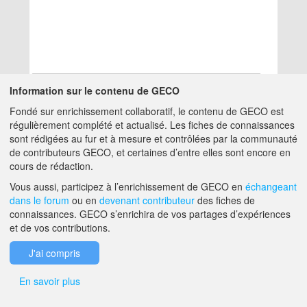
Information sur le contenu de GECO
Fondé sur enrichissement collaboratif, le contenu de GECO est
Aucun résultat
régulièrement complété et actualisé. Les fiches de connaissances
sont rédigées au fur et à mesure et contrôlées par la communauté
de contributeurs GECO, et certaines d’entre elles sont encore en
A PROPOS DE GECO
AIDE
cours de rédaction.
Vous aussi, participez à l’enrichissement de GECO en
échangeant
dans le forum
ou en
devenant contributeur
des fiches de
F.A.Q.
NOUS CONTACTER
connaissances. GECO s’enrichira de vos partages d’expériences
et de vos contributions.
MENTIONS LÉGALES
J'ai compris
En savoir plus