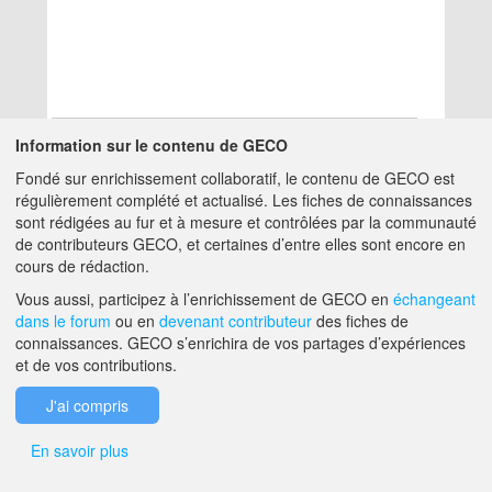
Information sur le contenu de GECO
Fondé sur enrichissement collaboratif, le contenu de GECO est
Aucun résultat
régulièrement complété et actualisé. Les fiches de connaissances
sont rédigées au fur et à mesure et contrôlées par la communauté
de contributeurs GECO, et certaines d’entre elles sont encore en
A PROPOS DE GECO
AIDE
cours de rédaction.
Vous aussi, participez à l’enrichissement de GECO en
échangeant
dans le forum
ou en
devenant contributeur
des fiches de
F.A.Q.
NOUS CONTACTER
connaissances. GECO s’enrichira de vos partages d’expériences
et de vos contributions.
MENTIONS LÉGALES
J'ai compris
En savoir plus