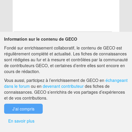
Information sur le contenu de GECO
Fondé sur enrichissement collaboratif, le contenu de GECO est
Aucun résultat
régulièrement complété et actualisé. Les fiches de connaissances
sont rédigées au fur et à mesure et contrôlées par la communauté
de contributeurs GECO, et certaines d’entre elles sont encore en
A PROPOS DE GECO
AIDE
cours de rédaction.
Vous aussi, participez à l’enrichissement de GECO en
échangeant
dans le forum
ou en
devenant contributeur
des fiches de
F.A.Q.
NOUS CONTACTER
connaissances. GECO s’enrichira de vos partages d’expériences
et de vos contributions.
MENTIONS LÉGALES
J'ai compris
En savoir plus