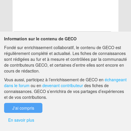
Information sur le contenu de GECO
Fondé sur enrichissement collaboratif, le contenu de GECO est
Aucun résultat
régulièrement complété et actualisé. Les fiches de connaissances
sont rédigées au fur et à mesure et contrôlées par la communauté
de contributeurs GECO, et certaines d’entre elles sont encore en
A PROPOS DE GECO
AIDE
cours de rédaction.
Vous aussi, participez à l’enrichissement de GECO en
échangeant
dans le forum
ou en
devenant contributeur
des fiches de
F.A.Q.
NOUS CONTACTER
connaissances. GECO s’enrichira de vos partages d’expériences
et de vos contributions.
MENTIONS LÉGALES
J'ai compris
En savoir plus