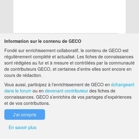
Information sur le contenu de GECO
Fondé sur enrichissement collaboratif, le contenu de GECO est
Aucun résultat
régulièrement complété et actualisé. Les fiches de connaissances
sont rédigées au fur et à mesure et contrôlées par la communauté
de contributeurs GECO, et certaines d’entre elles sont encore en
A PROPOS DE GECO
AIDE
cours de rédaction.
Vous aussi, participez à l’enrichissement de GECO en
échangeant
dans le forum
ou en
devenant contributeur
des fiches de
F.A.Q.
NOUS CONTACTER
connaissances. GECO s’enrichira de vos partages d’expériences
et de vos contributions.
MENTIONS LÉGALES
J'ai compris
En savoir plus