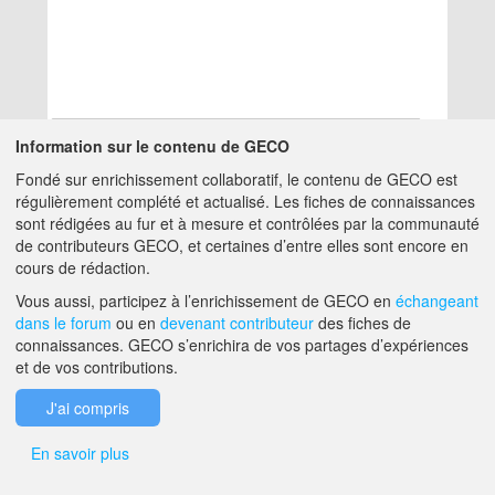
Information sur le contenu de GECO
Fondé sur enrichissement collaboratif, le contenu de GECO est
Aucun résultat
régulièrement complété et actualisé. Les fiches de connaissances
sont rédigées au fur et à mesure et contrôlées par la communauté
de contributeurs GECO, et certaines d’entre elles sont encore en
A PROPOS DE GECO
AIDE
cours de rédaction.
Vous aussi, participez à l’enrichissement de GECO en
échangeant
dans le forum
ou en
devenant contributeur
des fiches de
F.A.Q.
NOUS CONTACTER
connaissances. GECO s’enrichira de vos partages d’expériences
et de vos contributions.
MENTIONS LÉGALES
J'ai compris
En savoir plus