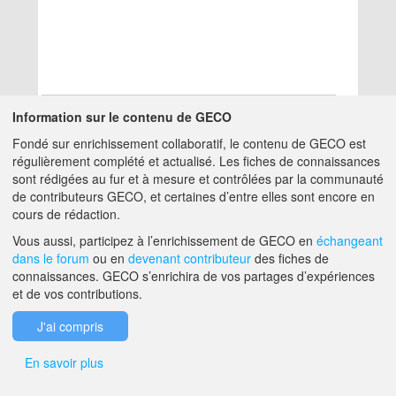
Information sur le contenu de GECO
Fondé sur enrichissement collaboratif, le contenu de GECO est
Aucun résultat
régulièrement complété et actualisé. Les fiches de connaissances
sont rédigées au fur et à mesure et contrôlées par la communauté
de contributeurs GECO, et certaines d’entre elles sont encore en
A PROPOS DE GECO
AIDE
cours de rédaction.
Vous aussi, participez à l’enrichissement de GECO en
échangeant
dans le forum
ou en
devenant contributeur
des fiches de
F.A.Q.
NOUS CONTACTER
connaissances. GECO s’enrichira de vos partages d’expériences
et de vos contributions.
MENTIONS LÉGALES
J'ai compris
En savoir plus