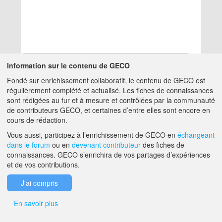
Information sur le contenu de GECO
Fondé sur enrichissement collaboratif, le contenu de GECO est
Aucun résultat
régulièrement complété et actualisé. Les fiches de connaissances
sont rédigées au fur et à mesure et contrôlées par la communauté
de contributeurs GECO, et certaines d’entre elles sont encore en
A PROPOS DE GECO
AIDE
cours de rédaction.
Vous aussi, participez à l’enrichissement de GECO en
échangeant
dans le forum
ou en
devenant contributeur
des fiches de
F.A.Q.
NOUS CONTACTER
connaissances. GECO s’enrichira de vos partages d’expériences
et de vos contributions.
MENTIONS LÉGALES
J'ai compris
En savoir plus