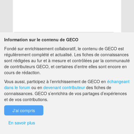
Information sur le contenu de GECO
Fondé sur enrichissement collaboratif, le contenu de GECO est
Aucun résultat
régulièrement complété et actualisé. Les fiches de connaissances
sont rédigées au fur et à mesure et contrôlées par la communauté
de contributeurs GECO, et certaines d’entre elles sont encore en
A PROPOS DE GECO
AIDE
cours de rédaction.
Vous aussi, participez à l’enrichissement de GECO en
échangeant
dans le forum
ou en
devenant contributeur
des fiches de
F.A.Q.
NOUS CONTACTER
connaissances. GECO s’enrichira de vos partages d’expériences
et de vos contributions.
MENTIONS LÉGALES
J'ai compris
En savoir plus