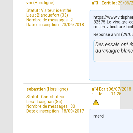
vm
(Hors ligne)
n°3 -
Écrit le :
29/06/2
Statut :
Visiteur identifié
Lieu :
Blanquefort (33)
https://www.vitisphe
Nombre de messages :
2
82575-Le-vinaigre-co
Date d'inscription :
23/06/2018
rot-en-viticulture-bi
Réponse à vm (29/06
Des essais ont ét
du vinaigre blan
sebastien
(Hors ligne)
n°4
Écrit
06/07/2018
-
le :
- 11:25
Statut :
Contributeur
Lieu :
Lusignan (86)
Nombre de messages :
30
Date d'inscription :
18/09/2017
merci