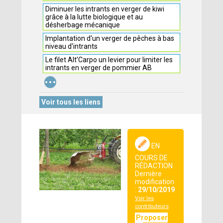
Diminuer les intrants en verger de kiwi
grâce à la lutte biologique et au
désherbage mécanique
Implantation d'un verger de pêches à bas
niveau d'intrants
Le filet Alt’Carpo un levier pour limiter les
intrants en verger de pommier AB
...
Voir tous les liens
EN
COURS DE
RÉDACTION
Dernière
modification
:
29/10/2019
Voir les
contributeurs
Proposer