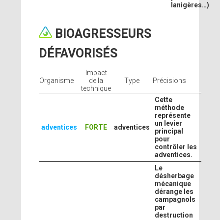
lanigères…)
BIOAGRESSEURS
DÉFAVORISÉS
Impact
Organisme
de la
Type
Précisions
technique
Cette
méthode
représente
un levier
adventices
FORTE
adventices
principal
pour
contrôler les
adventices.
Le
désherbage
mécanique
dérange les
campagnols
par
destruction