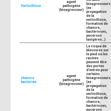
agent
bioagresseurs
Verticilliose
pathogène
(ex :
(bioagresseur)
propagation
de la
verticilliose,
formation de
chancre,
bactérioses,
pucerons
lanigères…)
Le risque de
blessures sur
le pied ou les
racines
peuvent être
des portes
d’entrée pour
certains
agent
chancre
bioagresseurs
pathogène
bactérien
(ex :
(bioagresseur)
propagation
de la
verticilliose,
formation de
chancre,
bactérioses,
pucerons