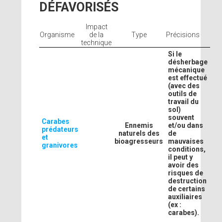
DÉFAVORISÉS
Impact
Organisme
de la
Type
Précisions
technique
Si le
désherbage
mécanique
est effectué
(avec des
outils de
travail du
sol)
souvent
Carabes
Ennemis
et/ou dans
prédateurs
naturels des
de
et
bioagresseurs
mauvaises
granivores
conditions,
il peut y
avoir des
risques de
destruction
de certains
auxiliaires
(ex :
carabes).