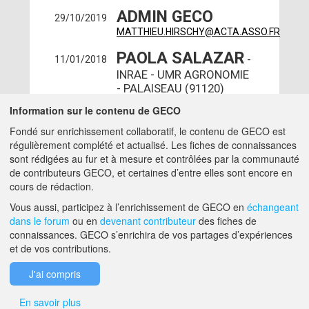
ADMIN GECO
29/10/2019
MATTHIEU.HIRSCHY@ACTA.ASSO.FR
PAOLA SALAZAR
-
11/01/2018
INRAE - UMR AGRONOMIE
- PALAISEAU (91120)
ingenieur -
Information sur le contenu de GECO
PAOLA.SALAZAR@INRAE.FR
Fondé sur enrichissement collaboratif, le contenu de GECO est
régulièrement complété et actualisé. Les fiches de connaissances
A PROPOS DE GECO
AIDE
sont rédigées au fur et à mesure et contrôlées par la communauté
de contributeurs GECO, et certaines d’entre elles sont encore en
cours de rédaction.
F.A.Q.
NOUS CONTACTER
Vous aussi, participez à l’enrichissement de GECO en
échangeant
dans le forum
ou en
devenant contributeur
des fiches de
connaissances. GECO s’enrichira de vos partages d’expériences
MENTIONS LÉGALES
et de vos contributions.
J'ai compris
En savoir plus