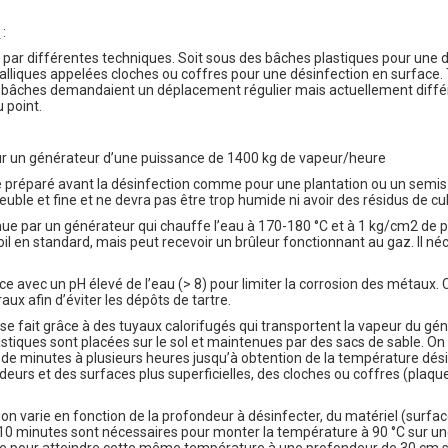
e
:
it par différentes techniques. Soit sous des bâches plastiques pour une 
talliques appelées cloches ou coffres pour une désinfection en surface.
 bâches demandaient un déplacement régulier mais actuellement diff
 point.
r un générateur d’une puissance de 1400 kg de vapeur/heure
être préparé avant la désinfection comme pour une plantation ou un semi
meuble et fine et ne devra pas être trop humide ni avoir des résidus de cu
nue par un générateur qui chauffe l’eau à 170-180 °C et à 1 kg/cm2 de 
oil en standard, mais peut recevoir un brûleur fonctionnant au gaz. Il n
ce avec un pH élevé de l’eau (> 8) pour limiter la corrosion des métaux. C
x afin d’éviter les dépôts de tartre.
 se fait grâce à des tuyaux calorifugés qui transportent la vapeur du gén
stiques sont placées sur le sol et maintenues par des sacs de sable. On 
de minutes à plusieurs heures jusqu’à obtention de la température dési
eurs et des surfaces plus superficielles, des cloches ou coffres (plaqu
n varie en fonction de la profondeur à désinfecter, du matériel (surface
à 10 minutes sont nécessaires pour monter la température à 90 °C sur u
ue pour atteindre cette même température à une profondeur de 30 cm s