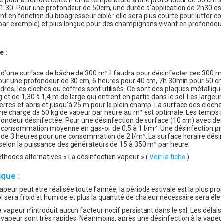
 1 30. Pour une profondeur de 50cm, une durée d’application de 2h30 es
nt en fonction du bioagresseur ciblé : elle sera plus courte pour lutter
par exemple) et plus longue pour des champignons vivant en profondeu
e :
d’une surface de bâche de 300 m² il faudra pour désinfecter ces 300 
ur une profondeur de 30 cm, 6 heures pour 40 cm, 7h 30min pour 50 c
es, les cloches ou coffres sont utilisés. Ce sont des plaques métalliq
 et de 1,30 à 1,4 m de large qui entrent en partie dans le sol. Les largeu
erres et abris et jusqu’à 25 m pour le plein champ. La surface des cloche
ne charge de 50 kg de vapeur par heure au m² est optimale. Les temps
ofondeur désinfectée. Pour une désinfection de surface (10 cm) avec des 
e consommation moyenne en gas-oil de 0,5 à 1 l/m². Une désinfection 
de 3 heures pour une consommation de 2 l/m². La surface horaire dési
selon la puissance des générateurs de 15 à 350 m² par heure.
éthodes alternatives « La désinfection vapeur » (
Voir la fiche
)
ique :
apeur peut être réalisée toute l’année, la période estivale est la plus p
sol sera froid et humide et plus la quantité de chaleur nécessaire sera é
a vapeur n’introduit aucun facteur nocif persistant dans le sol. Les déla
a vapeur sont très rapides. Néanmoins, après une désinfection à la vapeu