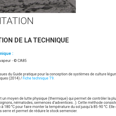
NTATION
ION DE LA TECHNIQUE
nique :
n vapeur - © CA85
ssues du Guide pratique pour la conception de systèmes de culture lé
ques (2014) /
Fiche technique T9
.
st un moyen de lutte physique (thermique) qui permet de contrôler la pl
pignons, nématodes, semences d’adventices…). Cette méthode consiste 
u à 180 °C pour faire monter la température du sol jusqu’à 85-90 °C. Elle
s serre et permet de réduire le stock semencier.