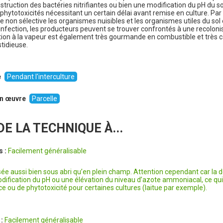
truction des bactéries nitrifiantes ou bien une modification du pH du s
phytotoxicités nécessitant un certain délai avant remise en culture. Par a
non sélective les organismes nuisibles et les organismes utiles du sol et
infection, les producteurs peuvent se trouver confrontés à une recoloni
tion à la vapeur est également très gourmande en combustible et très 
stidieuse.
e
Pendant l'interculture
 en œuvre
Parcelle
E LA TECHNIQUE À...
s :
Facilement généralisable
isée aussi bien sous abri qu’en plein champ. Attention cependant car la d
dification du pH ou une élévation du niveau d’azote ammoniacal, ce qui 
 ou de phytotoxicité pour certaines cultures (laitue par exemple).
 :
Facilement généralisable