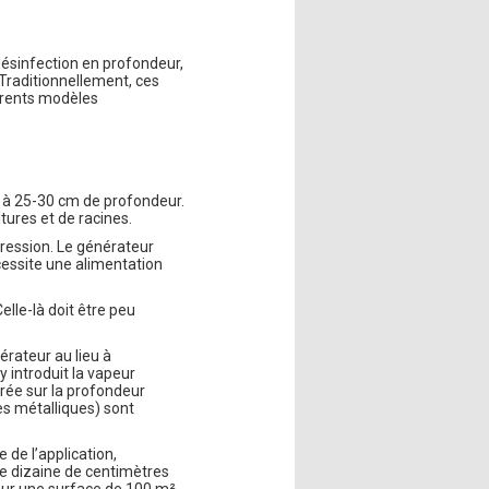
désinfection en profondeur,
 Traditionnellement, ces
érents modèles
s à 25-30 cm de profondeur.
ltures et de racines.
pression. Le générateur
écessite une alimentation
elle-là doit être peu
érateur au lieu à
y introduit la vapeur
rée sur la profondeur
es métalliques) sont
 de l’application,
ne dizaine de centimètres
ur une surface de 100 m²,