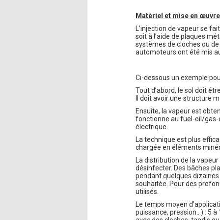
Matériel et mise en œuvr
L’injection de vapeur se fa
soit à l’aide de plaques mé
systèmes de cloches ou de
automoteurs ont été mis au
Ci-dessous un exemple pou
Tout d’abord, le sol doit 
Il doit avoir une structure 
Ensuite, la vapeur est obte
fonctionne au fuel-oil/gas-
électrique.
La technique est plus effica
chargée en éléments minérau
La distribution de la vapeur
désinfecter. Des bâches pla
pendant quelques dizaines 
souhaitée. Pour des profond
utilisés.
Le temps moyen d’applicatio
puissance, pression…) : 5 
avec des cloches, tandis q