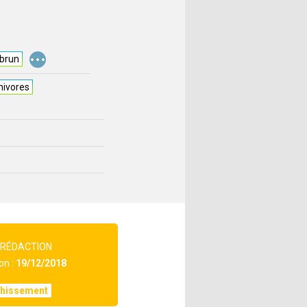
...
 brun
nivores
 RÉDACTION
on :
19/12/2018
chissement