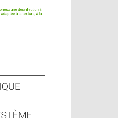
imoneux une désinfection à
 adaptée à la texture, à la
IQUE
SYSTÈME