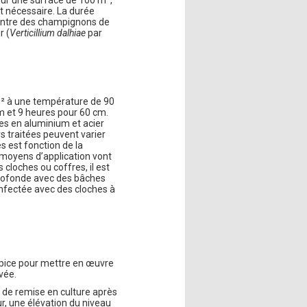
t nécessaire. La durée
 contre des champignons de
r (
Verticillium dalhiae
par
m² à une température de 90
m et 9 heures pour 60 cm.
ues en aluminium et acier
rs traitées peuvent varier
s est fonction de la
 moyens d’application vont
cloches ou coffres, il est
profonde avec des bâches
nfectée avec des cloches à
ropice pour mettre en œuvre
levée.
is de remise en culture après
r, une élévation du niveau