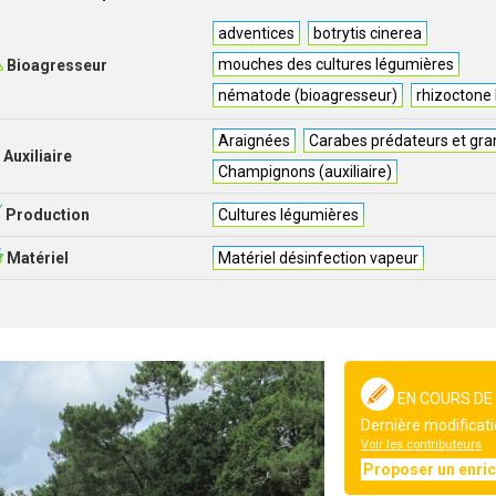
adventices
botrytis cinerea
mouches des cultures légumières
Bioagresseur
nématode (bioagresseur)
rhizoctone
Araignées
Carabes prédateurs et gra
Auxiliaire
Champignons (auxiliaire)
Production
Cultures légumières
Matériel
Matériel désinfection vapeur
EN COURS DE
Dernière modificati
Voir les contributeurs
Proposer un enri