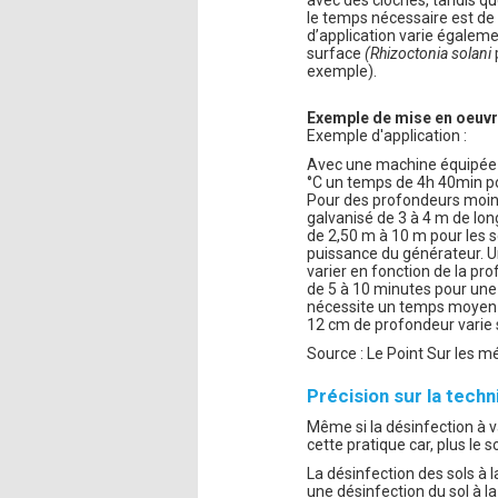
le temps nécessaire est de
d’application varie égaleme
surface
(Rhizoctonia solani
exemple).
Exemple de mise en oeuvr
Exemple d'application :
Avec une machine équipée 
°C un temps de 4h 40min po
Pour des profondeurs moindr
galvanisé de 3 à 4 m de long
de 2,50 m à 10 m pour les s
puissance du générateur. U
varier en fonction de la pr
de 5 à 10 minutes pour un
nécessite un temps moyen 
12 cm de profondeur varie 
Source : Le Point Sur les m
Précision sur la techn
Même si la désinfection à v
cette pratique car, plus le 
La désinfection des sols à l
une désinfection du sol à l